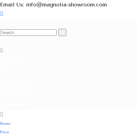
Email Us: info@magnolia-showroom.com
Home
Press
Services
Editorial
Contact
Home
Press