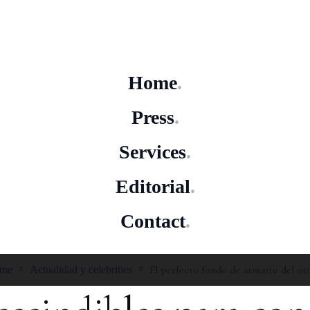
Home
Press
Services
Editorial
Contact
El perfecto fondo de armario del ot
me
Actualidad y celebrities