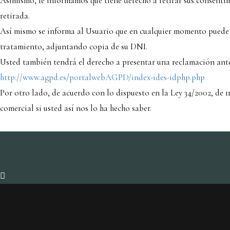
Asimismo, le informamos que tiene derecho a retirar sus consentim
retirada.
Así mismo se informa al Usuario que en cualquier momento puede e
tratamiento, adjuntando copia de su DNI.
Usted también tendrá el derecho a presentar una reclamación ante
http://www.agpd.es/portalwebAGPD/index-ides-idphp.php
Por otro lado, de acuerdo con lo dispuesto en la Ley 34/2002, de
comercial si usted así nos lo ha hecho saber.