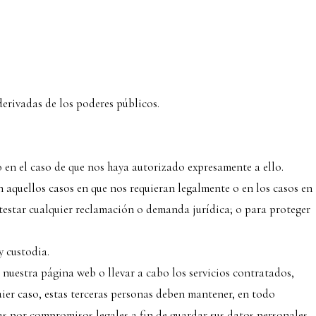
derivadas de los poderes públicos.
 en el caso de que nos haya autorizado expresamente a ello.
aquellos casos en que nos requieran legalmente o en los casos en
testar cualquier reclamación o demanda jurídica; o para proteger
y custodia.
 nuestra página web o llevar a cabo los servicios contratados,
uier caso, estas terceras personas deben mantener, en todo
as por compromisos legales a fin de guardar sus datos personales