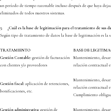
un período de tiempo razonable incluso después de que haya dejad
eliminados de todos nuestros sistemas.
5.
¿Cuál es la base de legitimación para el tratamiento de sus d
Según tipo de tratamiento de datos la base de legitimación es la s
TRATAMIENTO
B
ASE DE LEGITIM
G
e
stión Contable:
gestión de facturación
Mantenimiento, desarr
con clientes y/o proveedores
relación contractual e
Mantenimiento, desarr
G
e
stión fiscal:
aplicación de retenciones,
relación contractual en
bonificaciones, etc.
Cumplimiento obligac
Gestión administrativa:
gestión de
Mantenimiento, desarr