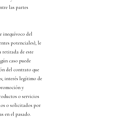
ntre las partes
e inequívoco del
entes potenciales), le
 retirada de este
ngún caso puede
ión del contrato que
s; interés legítimo de
 promoción y
roductos o servicios
dos o solicitados por
as en el pasado.