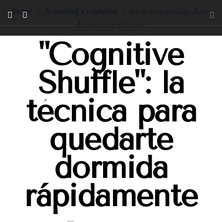
La técnica para quedarte
Home
Actualidad y celebrities
dormida rápidamente
"Cognitive
Shuffle": la
técnica para
quedarte
dormida
rápidamente