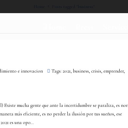
Home
Posts tagged "business"
Home
Press
Service
imiento e innovacion
Tags:
2021
,
business
,
crisis
,
emprender
,
) Existe mucha gente que ante la incertidumbre se paraliza, es nor
anera más eficiente, es no perder la ilusión por tus sueños, ese
2021 es una opo...