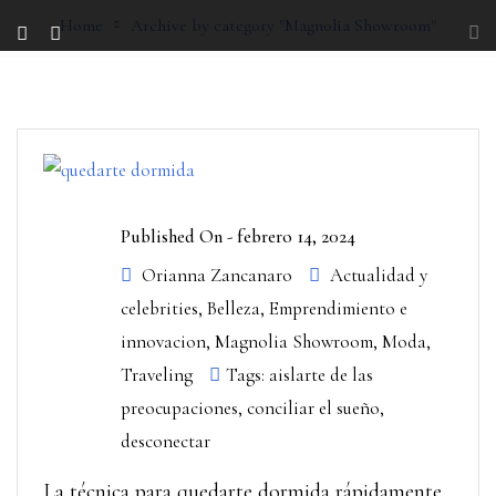
Home
Archive by category "Magnolia Showroom"
Published On -
febrero 14, 2024
Orianna Zancanaro
Actualidad y
celebrities
,
Belleza
,
Emprendimiento e
innovacion
,
Magnolia Showroom
,
Moda
,
Traveling
Tags:
aislarte de las
preocupaciones
,
conciliar el sueño
,
desconectar
La técnica para quedarte dormida rápidamente