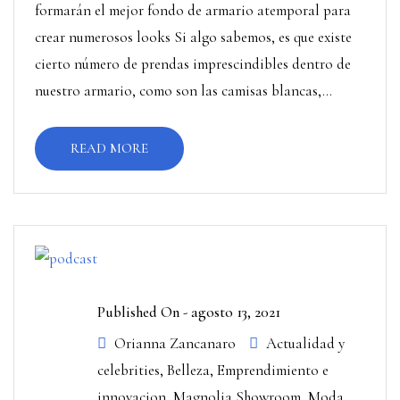
formarán el mejor fondo de armario atemporal para
crear numerosos looks Si algo sabemos, es que existe
cierto número de prendas imprescindibles dentro de
nuestro armario, como son las camisas blancas,...
READ MORE
Published On -
agosto 13, 2021
Orianna Zancanaro
Actualidad y
celebrities
,
Belleza
,
Emprendimiento e
innovacion
,
Magnolia Showroom
,
Moda
,