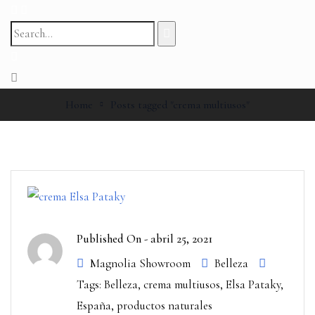
Home
Posts tagged "crema multiusos"
Published On -
abril 25, 2021
Magnolia Showroom
Belleza
Tags:
Belleza
,
crema multiusos
,
Elsa Pataky
,
España
,
productos naturales