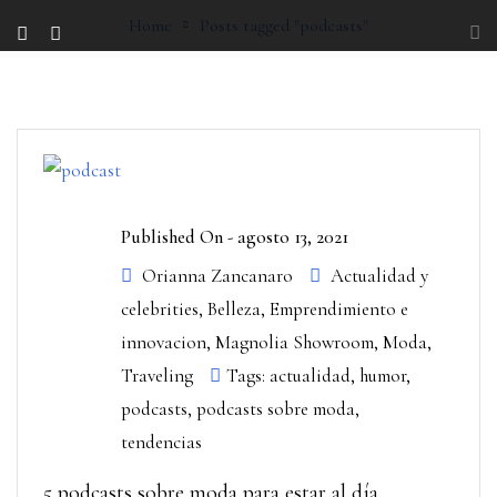
Home
Posts tagged "podcasts"
Published On -
agosto 13, 2021
Orianna Zancanaro
Actualidad y
celebrities
,
Belleza
,
Emprendimiento e
innovacion
,
Magnolia Showroom
,
Moda
,
Traveling
Tags:
actualidad
,
humor
,
podcasts
,
podcasts sobre moda
,
tendencias
5 podcasts sobre moda para estar al día.