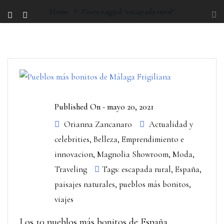
Home
Posts tagged "escapada rural"
Published On -
mayo 20, 2021
Orianna Zancanaro
Actualidad y
celebrities
,
Belleza
,
Emprendimiento e
innovacion
,
Magnolia Showroom
,
Moda
,
Traveling
Tags:
escapada rural
,
España
,
paisajes naturales
,
pueblos más bonitos
,
viajes
Los 10 pueblos más bonitos de España