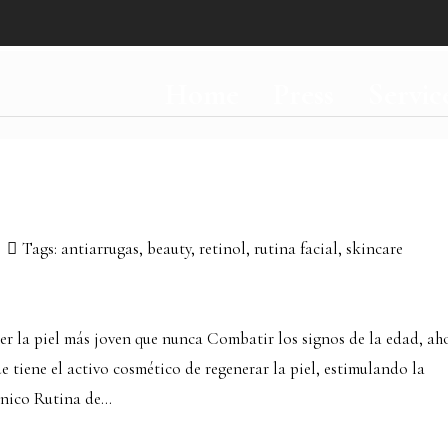
Home
Press
Servic
Tags:
antiarrugas
,
beauty
,
retinol
,
rutina facial
,
skincare
ner la piel más joven que nunca Combatir los signos de la edad, ah
e tiene el activo cosmético de regenerar la piel, estimulando la
nico Rutina de...