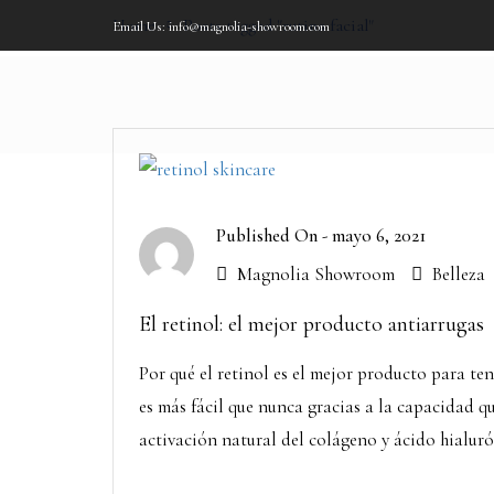
Home
Posts tagged "rutina facial"
Email Us: info@magnolia-showroom.com
Published On -
mayo 6, 2021
Magnolia Showroom
Belleza
El retinol: el mejor producto antiarrugas
Por qué el retinol es el mejor producto para te
es más fácil que nunca gracias a la capacidad qu
activación natural del colágeno y ácido hialuró