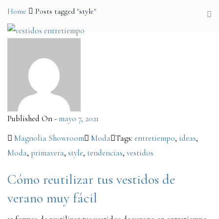
Home
Posts tagged "style"
Published On -
mayo 7, 2021
Magnolia Showroom
Moda
Tags:
entretiempo
,
ideas
,
Moda
,
primavera
,
style
,
tendencias
,
vestidos
Cómo reutilizar tus vestidos de
verano muy fácil